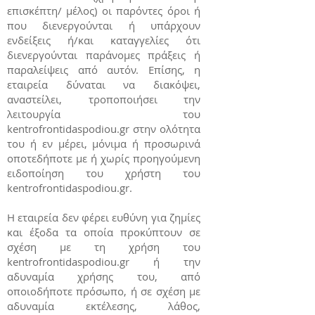
επισκέπτη/ μέλος) οι παρόντες όροι ή
που διενεργούνται ή υπάρχουν
ενδείξεις ή/και καταγγελίες ότι
διενεργούνται παράνομες πράξεις ή
παραλείψεις από αυτόν. Επίσης, η
εταιρεία δύναται να διακόψει,
αναστείλει, τροποποιήσει την
λειτουργία του
kentrofrontidaspodiou.gr στην ολότητα
του ή εν μέρει, μόνιμα ή προσωρινά
οποτεδήποτε με ή χωρίς προηγούμενη
ειδοποίηση του χρήστη του
kentrofrontidaspodiou.gr.
Η εταιρεία δεν φέρει ευθύνη για ζημίες
και έξοδα τα οποία προκύπτουν σε
σχέση με τη χρήση του
kentrofrontidaspodiou.gr ή την
αδυναμία χρήσης του, από
οποιοδήποτε πρόσωπο, ή σε σχέση με
αδυναμία εκτέλεσης, λάθος,