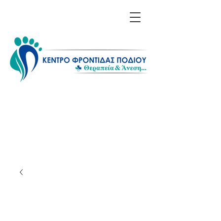
Επικοινωνία: 211 1156
608 - 698 6614 850
Λίνα Σαράκη - Ποδολόγος