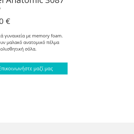
7
Price
0 €
ά γυναικεία με memory foam. 
ουν μαλακό ανατομικό πέλμα 
ιολισθητική σόλα. 
ρεια animal print στο τακούνι.
λο για άθληση και περιπάτους.
Επικοινωνήστε μαζί μας
ακουνιού 4 cm
: 36-42
α: Μαύρο, Γκρι