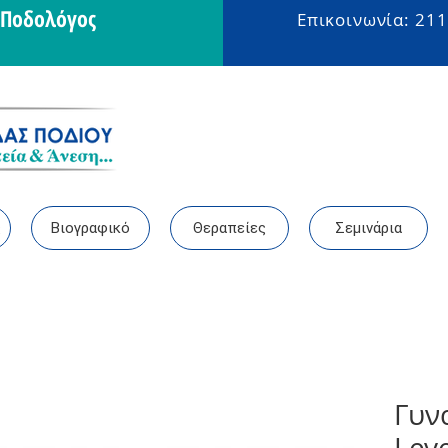
- Ποδολόγος
Επικοινωνία: 211
ς
Βιογραφικό
Θεραπείες
Σεμινάρια
Γυν
Lev