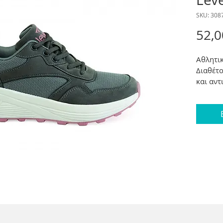
SKU: 308
52,0
Αθλητικ
Διαθέτ
και αντ
Λεπτομέ
Κατάλλη
Ύψος τ
Μεγέθη
Χρώματ