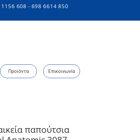
 1156 608 - 698 6614 850
Προϊόντα
Επικοινωνία
αικεία παπούτσια
el Anatomic 3087