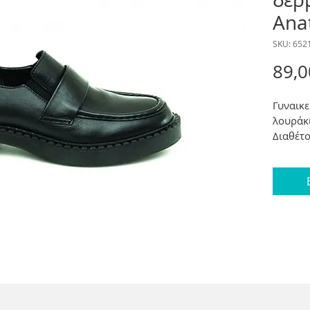
Ana
SKU: 652
89,0
Γυναικε
λουράκι
Διαθέτο
αντιολι
Ύψος τ
Μεγέθη
Χρώματ