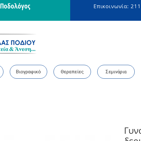
- Ποδολόγος
Επικοινωνία: 211
ς
Βιογραφικό
Θεραπείες
Σεμινάρια
Γυν
δερ