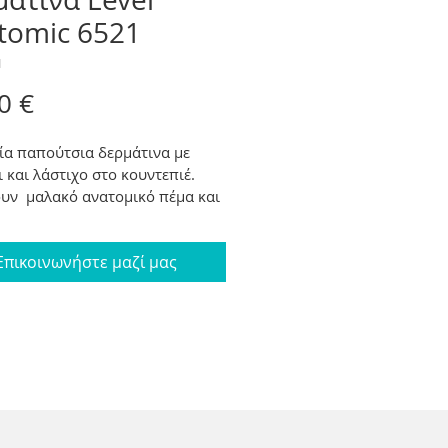
tomic 6521
1
Price
0 €
ία παπούτσια δερμάτινα με 
 και λάστιχο στο κουντεπιέ. 
υν  μαλακό ανατομικό πέμα και 
σθητική σόλα.
ακουνιού 4cm.
Επικοινωνήστε μαζί μας
: 36-41
α: Μαύρο