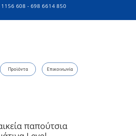
 1156 608 - 698 6614 850
Προϊόντα
Επικοινωνία
αικεία παπούτσια
μάτινα Level