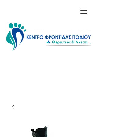
Επικοινωνία: 211 1156
608 - 698 6614 850
Λίνα Σαράκη - Ποδολόγος