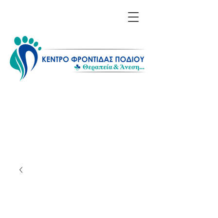
Επικοινωνία: 211 1156
608 - 698 6614 850
Λίνα Σαράκη - Ποδολόγος