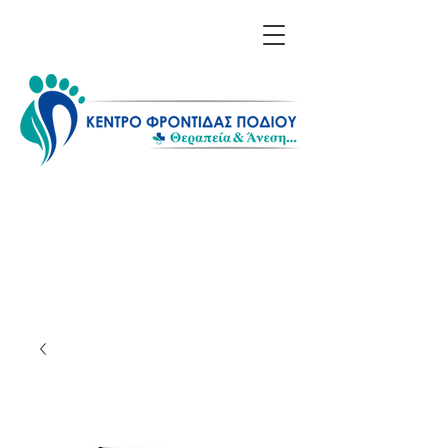
Επικοινωνία: 211 1156
608 - 698 6614 850
Λίνα Σαράκη - Ποδολόγος