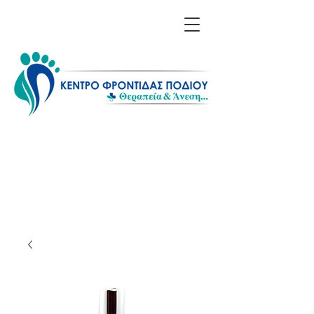
Επικοινωνία: 211 1156
608 - 698 6614 850
Λίνα Σαράκη - Ποδολόγος