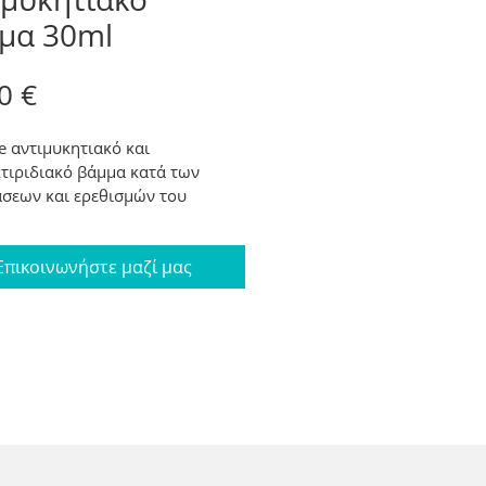
μα 30ml
Price
0 €
e αντιμυκητιακό και 
τιριδιακό βάμμα κατά των 
σεων και ερεθισμών του 
ς. Προστατεύει το δέρμα και τα 
πό μύκητες και βακτήρια 
Επικοινωνήστε μαζί μας
έροντας στα φυσιολογικά 
 την χλωρίδα του δέρματος και 
ιών. Περιέχει λεβάντα, έλαιο 
όδεντρο, γαριφαλέλαιο και 
ή αλόη βέρα.  Συνδυάζεται με 
 Έλαια και Πούδρα 
ητιακής δράσης σε έντονες 
κητιάσεις και σαν 
ρωμένη θεραπεία. 
: Εφαρμογή 2 φορές  την ημέρα 