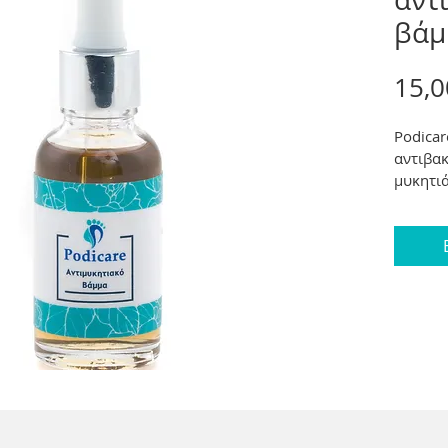
βάμ
15,0
Podicar
αντιβακ
μυκητιά
δέρματο
νύχια α
επαναφ
επίπεδα
των νυχ
από τεϊ
οργανικ
Αιθέρια
αντιμυκ
ονυχομυ
ολοκλη
Οδηγίες