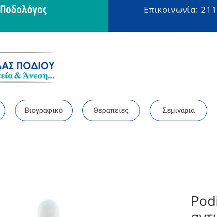
- Ποδολόγος
Επικοινωνία: 211
ς
Βιογραφικό
Θεραπείες
Σεμινάρια
Pod
αντ