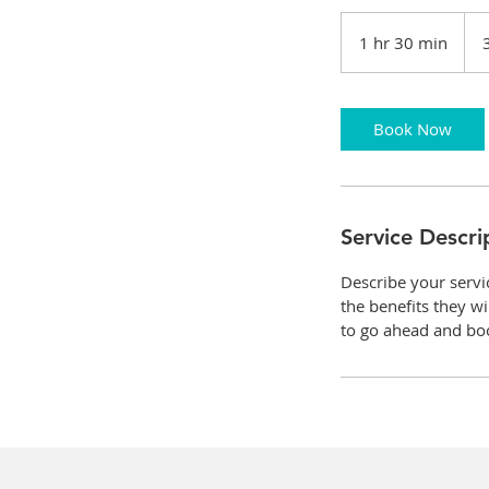
300
ευρ
1 hr 30 min
1
h
3
0
Book Now
m
i
n
Service Descri
Describe your servi
the benefits they w
to go ahead and bo