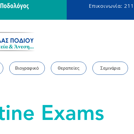
- Ποδολόγος
Επικοινωνία: 211
ς
Βιογραφικό
Θεραπείες
Σεμινάρια
tine Exams