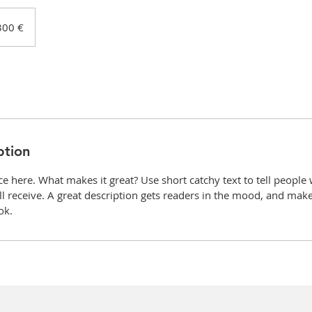
ώ
300 €
ption
ce here. What makes it great? Use short catchy text to tell people
ill receive. A great description gets readers in the mood, and mak
ok.