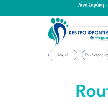
Λίνα Σαράκη 
Αρχική
Το κέντρο μα
Rou